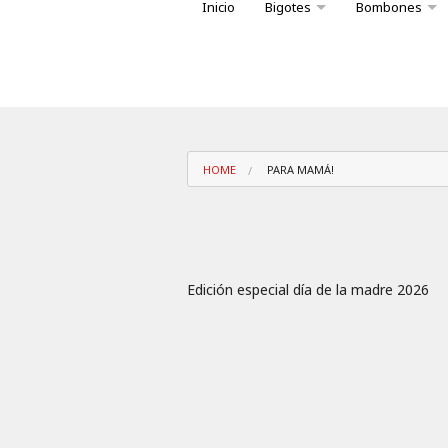
Inicio
Bigotes
Bombones
Variedad bombones caja Big
Conoce nuest
HOME
PARA MAMÁ!
Edición especial día de la madre 2026