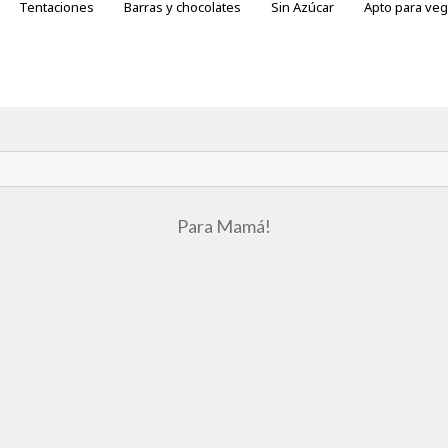
Tentaciones
Barras y chocolates
Sin Azúcar
Apto para ve
otes
ras variedades
Para Mamá!