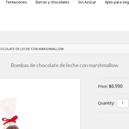
Tentaciones
Barras y chocolates
Sin Azúcar
Apto para ve
otes
ras variedades
HOCOLATE DE LECHE CON MARSHMALLOW
Bombas de chocolate de leche con marshmallow
$6.990
Price:
Quantity: