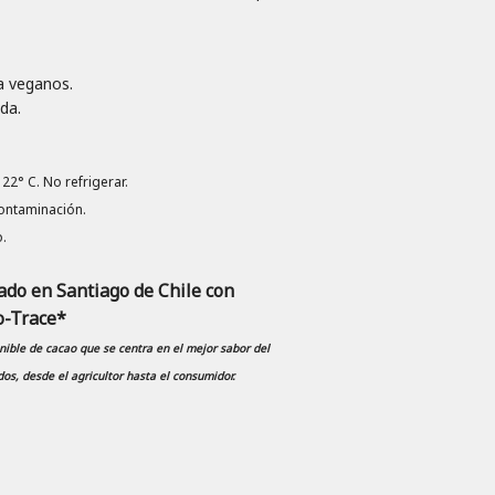
a veganos.
da.
2° C. No refrigerar.
contaminación.
.
do en Santiago de Chile con
o-Trace*
ible de cacao que se centra en el mejor sabor del
os, desde el agricultor hasta el consumidor.