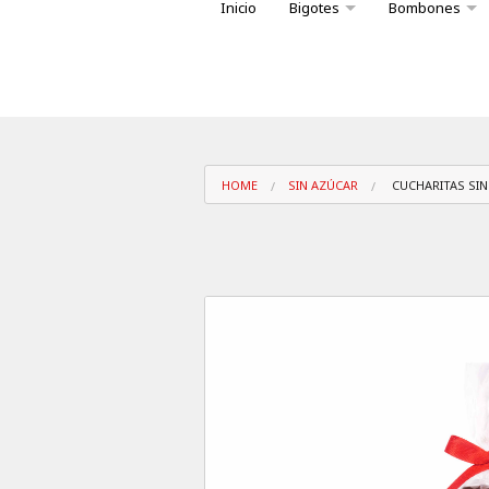
Inicio
Bigotes
Bombones
Variedad bombones caja Big
Conoce nuest
HOME
SIN AZÚCAR
CUCHARITAS SIN