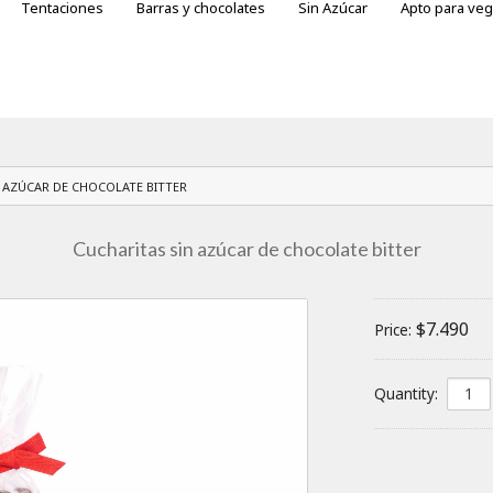
Tentaciones
Barras y chocolates
Sin Azúcar
Apto para ve
otes
ras variedades
 AZÚCAR DE CHOCOLATE BITTER
Cucharitas sin azúcar de chocolate bitter
$7.490
Price:
Quantity: