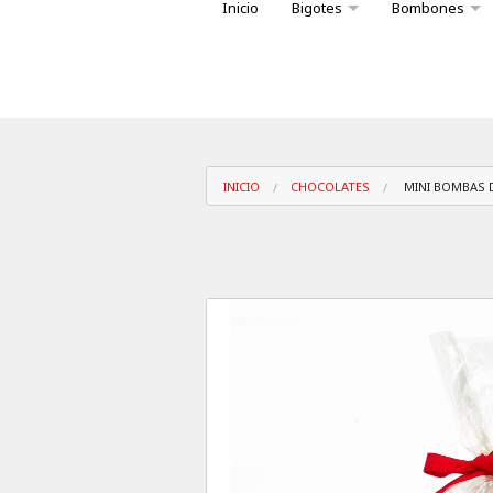
Inicio
Bigotes
Bombones
Variedad bombones caja Big
Conoce nuest
INICIO
CHOCOLATES
MINI BOMBAS 