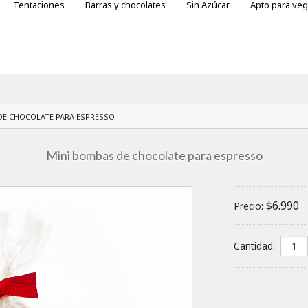
Tentaciones
Barras y chocolates
Sin Azúcar
Apto para ve
otes
ras variedades
DE CHOCOLATE PARA ESPRESSO
Mini bombas de chocolate para espresso
$6.990
Precio:
Cantidad: