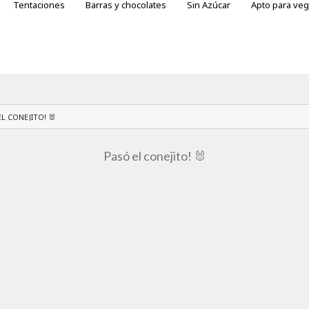
Tentaciones
Barras y chocolates
Sin Azúcar
Apto para ve
otes
ras variedades
L CONEJITO! 🐰
Pasó el conejito! 🐰